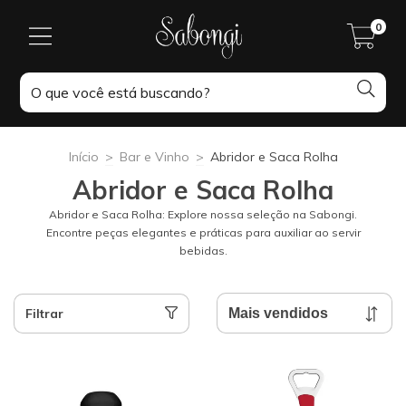
0
Início
>
Bar e Vinho
>
Abridor e Saca Rolha
Abridor e Saca Rolha
Abridor e Saca Rolha: Explore nossa seleção na Sabongi.
Encontre peças elegantes e práticas para auxiliar ao servir
bebidas.
Filtrar