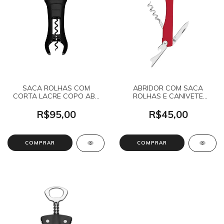
SACA ROLHAS COM
ABRIDOR COM SACA
CORTA LACRE COPO ABS
ROLHAS E CANIVETE
25551/100
HARMONIZA INOX
26330/170
R$95,00
R$45,00