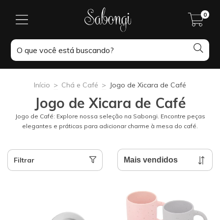
0
Início
>
Chá e Café
>
Jogo de Xicara de Café
Jogo de Xicara de Café
Jogo de Café: Explore nossa seleção na Sabongi. Encontre peças
elegantes e práticas para adicionar charme à mesa do café.
Filtrar