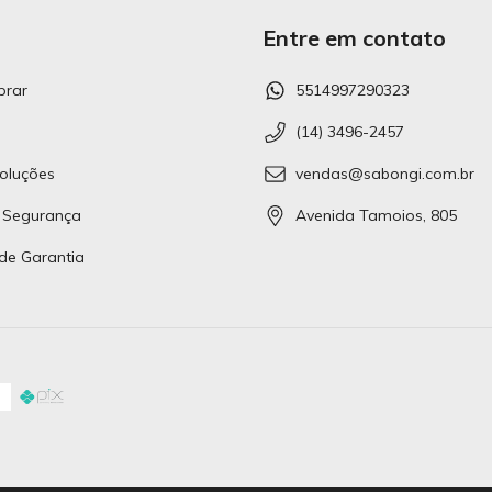
Entre em contato
rar
5514997290323
(14) 3496-2457
oluções
vendas@sabongi.com.br
 Segurança
Avenida Tamoios, 805
 de Garantia