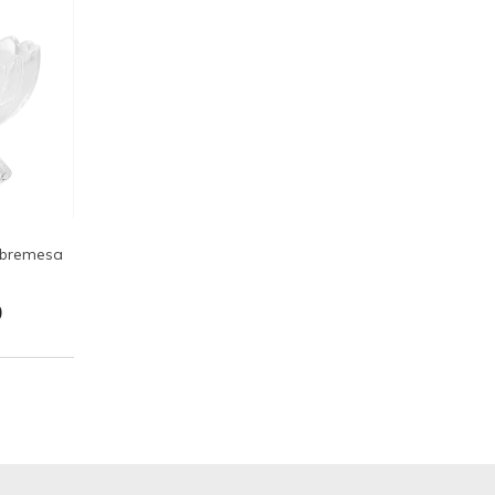
obremesa
0