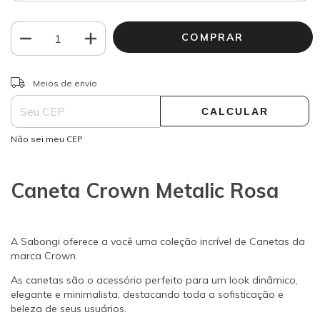
ALTERAR CEP
Entregas para o CEP:
Meios de envio
CALCULAR
Não sei meu CEP
Caneta Crown Metalic Rosa
A Sabongi oferece a você uma coleção incrível de Canetas da
marca Crown.
As canetas são o acessório perfeito para um look dinâmico,
elegante e minimalista, destacando toda a sofisticação e
beleza de seus usuários.