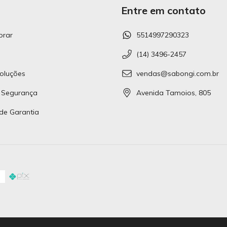
Entre em contato
rar
5514997290323
(14) 3496-2457
oluções
vendas@sabongi.com.br
 Segurança
Avenida Tamoios, 805
 de Garantia