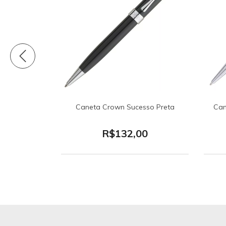
ion Preta
Caneta Crown Sucesso Preta
Can
0
R$132,00