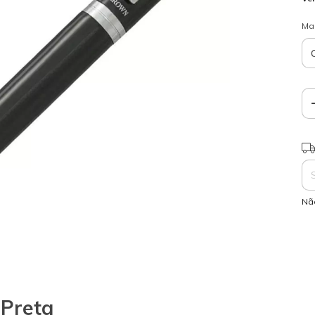
Ma
Ent
Nã
 Preta