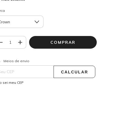
rca
ALTERAR CEP
regas para o CEP:
Meios de envio
CALCULAR
o sei meu CEP