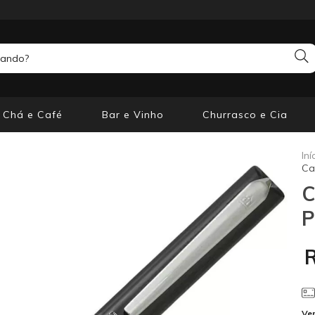
Chá e Café
Bar e Vinho
Churrasco e Cia
Iní
Ca
C
P
Ver