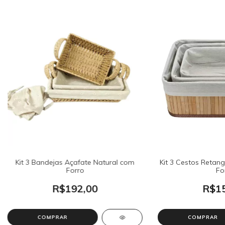
Kit 3 Bandejas Açafate Natural com
Kit 3 Cestos Retan
Forro
Fo
R$192,00
R$15